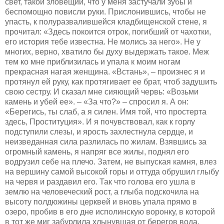
свет, такой зловещий, что у меня застучали зубы и
беспомощно повисли руки. Прислонившись, чтобы не
упасть, к полуразвалившейся кладбищенской стене, я
прочитал: «Здесь покоится отрок, погибший от чахотки,
его история тебе известна. Не молись за него». Не у
многих, верно, хватило бы духу выдержать такое. Меж
тем ко мне приблизилась и упала к моим ногам
прекрасная нагая женщина. «Встань», – произнес я и
протянул ей руку, как протягивает ее брат, чтоб задушить
свою сестру. И сказал мне сияющий червь: «Возьми
камень и убей ее». – «За что?» – спросил я. А он:
«Берегись, ты слаб, а я силен. Имя той, что простерта
здесь, Проституция». И я почувствовал, как к горлу
подступили слезы, и ярость захлестнула сердце, и
неизведанная сила разлилась по жилам. Взявшись за
огромный камень, я напряг все жилы, поднял его
водрузил себе на плечо. Затем, не выпуская камня, влез
на вершину самой высокой горы и оттуда обрушил глыбу
на червя и раздавил его. Так что голова его ушла в
землю на человеческий рост, а глыба подскочила на
высоту полдюжины церквей и вновь упала прямо в
озеро, пробив в его дне исполинскую воронку, в которой
в тот же миг забурлила хлынувшая от берегов вода.