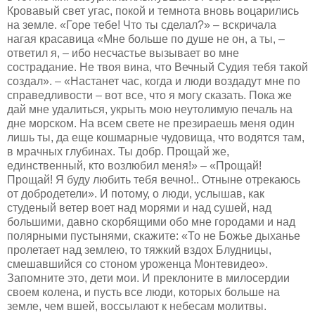
Кровавый свет угас, покой и темнота вновь воцарились
на земле. «Горе тебе! Что ты сделал?» – вскричала
нагая красавица «Мне больше по душе не он, а ты, –
ответил я, – ибо несчастье вызывает во мне
сострадание. Не твоя вина, что Вечный Судия тебя такой
создал». – «Настанет час, когда и люди воздадут мне по
справедливости – вот все, что я могу сказать. Пока же
дай мне удалиться, укрыть мою неутолимую печаль на
дне морском. На всем свете не презираешь меня один
лишь ты, да еще кошмарные чудовища, что водятся там,
в мрачных глубинах. Ты добр. Прощай же,
единственный, кто возлюбил меня!» – «Прощай!
Прощай! Я буду любить тебя вечно!.. Отныне отрекаюсь
от добродетели». И потому, о люди, услышав, как
студеный ветер воет над морями и над сушей, над
большими, давно скорбящими обо мне городами и над
полярными пустынями, скажите: «То не Божье дыханье
пролетает над землею, то тяжкий вздох Блудницы,
смешавшийся со стоном уроженца Монтевидео».
Запомните это, дети мои. И преклоните в милосердии
своем колена, и пусть все люди, которых больше на
земле, чем вшей, воссылают к небесам молитвы.