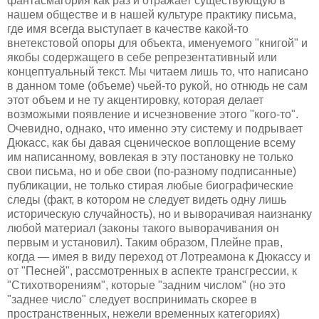
фантасмагория как раз и отражает существующую в
нашем обществе и в нашей культуре практику письма,
где имя всегда выступает в качестве какой-то
внетекстовой опоры для объекта, именуемого "книгой" и
якобы содержащего в себе репрезентативный или
концептуальный текст. Мы читаем лишь то, что написано
в данном томе (объеме) чьей-то рукой, но отнюдь не сам
этот объем и не ту акцентировку, которая делает
возможыми появление и исчезновение этого "кого-то".
Очевидно, однако, что именно эту систему и подрывает
Дюкасс, как бы давая сценическое воплощение всему
им написанному, вовлекая в эту постановку не только
свои письма, но и обе свои (по-разному подписанные)
публикации, не только стирая любые биографические
следы (факт, в котором не следует видеть одну лишь
историческую случайность), но и выворачивая наизнанку
любой материал (законы такого выворачивания он
первым и установил). Таким образом, Плейне прав,
когда — имея в виду переход от Лотреамона к Дюкассу и
от "Песней", рассмотренных в аспекте трансгрессии, к
"Стихотворениям", которые "задним числом" (но это
"заднее число" следует воспринимать скорее в
пространственных, нежели временных категориях)