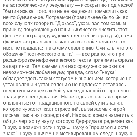
катастрофическому результату — к сокрытию под маской
"бытия языка" того, что ныне надлежит помыслить как
нечто буквальное. Лотреамон (правильнее было бы во
всех случаях говорить "Дюкасс", указывая тем самым
причину, побуждающую наши библиотеки числить этот
феномен по разряду художественной литературы), сама
физическая реальность, частью которой является это
имя, не поддается никакому сравнению. Считать, что это
образчик "поэтического опыта", — все равно, что при
расшифровке нефонетического текста принимать фразы
за картинки. Тем самым для нас сразу же становится
невозможной любая наука; правда, слово "наука"
обладает здесь таким статусом и значением, которые не
установлены и установлению не подлежат, оставаясь
недоступными для любой унаследованной от прошлого
традиции преподавания. Ныне, однако, настало время
отклониться от традиционного по своей сути знания,
которое чурается как потрясений, вызываемых игрой
письма, так и их последствий. Настало время наметить в
общих чертах ту науку, которую Дер-рида определяет как
"науку о возможности науки... науку о "произвольности
знака", науку о ничем не мотивированном следе, науку о