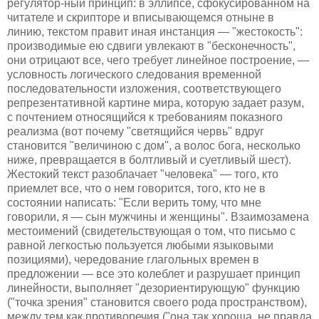
регулятор-ный принцип: в эллипсе, сфокусированном на
читателе и скрипторе и вписывающемся отныне в
линию, текстом правит иная инстанция — "жестокость":
производимые ею сдвиги увлекают в "бесконечность",
они отрицают все, чего требует линейное построение, —
условность логического следования временной
последовательности изложения, соответствующего
репрезентативной картине мира, которую задает разум,
с почтением относящийся к требованиям показного
реализма (вот почему "светящийся червь" вдруг
становится "величиною с дом", а волос бога, несколько
ниже, превращается в болтливый и суетливый шест).
Жестокий текст разоблачает "человека" — того, кто
приемлет все, что о нем говорится, того, кто не в
состоянии написать: "Если верить тому, что мне
говорили, я — сын мужчины и женщины". Взаимозамена
местоимений (свидетельствующая о том, что письмо с
равной легкостью пользуется любыми языковыми
позициями), чередование глагольных времен в
предложении — все это колеблет и разрушает принцип
линейности, выполняет "дезориентирующую" функцию
("точка зрения" становится своего рода пространством),
между тем как противоречия ("она так хороша, не правда