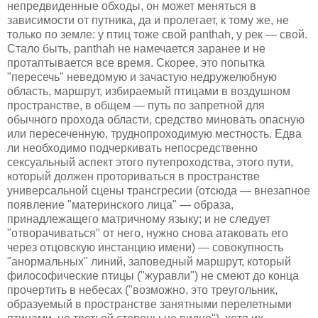
непредвиденные обходы, он может меняться в
зависимости от путника, да и пролегает, к тому же, не
только по земле: у птиц тоже свой panthah, у рек — свой.
Стало быть, panthah не намечается заранее и не
протаптывается все время. Скорее, это попытка
"пересечь" неведомую и зачастую недружелюбную
область, маршрут, избираемый птицами в воздушном
пространстве, в общем — путь по запретной для
обычного прохода области, средство миновать опасную
или пересеченную, труднопроходимую местность. Едва
ли необходимо подчеркивать непосредственно
сексуальный аспект этого путепроходства, этого пути,
который должен проториваться в пространстве
универсальной сцены трансгресии (отсюда — внезапное
появление "материнского лица" — образа,
принадлежащего матричному языку; и не следует
"отворачиваться" от него, нужно снова атаковать его
через отцовскую инстанцию имени) — совокупность
"анормальных" линий, заповедный маршрут, который
философические птицы ("журавли") не смеют до конца
прочертить в небесах ("возможно, это треугольник,
образуемый в пространстве занятными перелетными