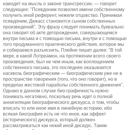
наводят на мысль о законе трансгрессии, — говорит
следующее: "Псевдоним позволил имени собственному
получить иной референт, нежели отцовство. Принимая
псевдоним, Дюкасс становится сыном собственных
произведений". Эту фразу следует понимать буквально:
она говорит об акте деторождения, совершающемся
внутри письма и с помощью письма, внутри и с помощью
того продуманного практического действия, которое мы
и собираемся разъяснить. Плейне пишет далее: "В той
мере, в какой Лотреамон, на протяжении всего своего
произведения, был не чем иным, как воплощением
собственного письма, это последнее оказывается
насквозь биографическим — биографическим уже не в
пространстве говорения (того, что оно говорит), но в
пределах жестовой параболы собственного движения".
Однако в данном случае био-графичность нужно
понимать негативно, поскольку речь идет о полной
аннигиляции биографического дискурса, о том, чтобы
вписать то или иное имя в линейную историю, ибо
всякая биография есть не что иное, как эффект
(исторического) дискурса, который должен
рассматриваться как некий иной дискурс. Таким