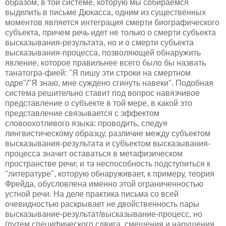
образом, в той системе, которую мы собираемся
выделить в письме Дюкасса, одним из существенных
моментов является интеграция смерти биографического
субъекта, причем речь идет не только о смерти субъекта
высказывания-результата, но и о смерти субъекта
высказывания-процесса, позволяющей обнаружить
явление, которое правильнее всего было бы назвать
танатогра-фией: "Я пишу эти строки на смертном
одре"/"Я знаю, мне суждено сгинуть навеки". Подобная
система решительно ставит под вопрос навязчивое
представление о субъекте в той мере, в какой это
представление связывается с эффектом
словоохотливого языка: проводить, следуя
лингвистическому образцу, различие между субъектом
высказывания-результата и субъектом высказывания-
процесса значит оставаться в метафизическом
пространстве речи; и та неспособность подступиться к
"литературе", которую обнаруживает, к примеру, теория
Фрейда, обусловлена именно этой ограниченностью
устной речи. На деле практика письма со всей
очевидностью раскрывает не двойственность пары
высказывание-результат/высказывание-процесс, но
(путем специфического сдвига, смещения и нарушения