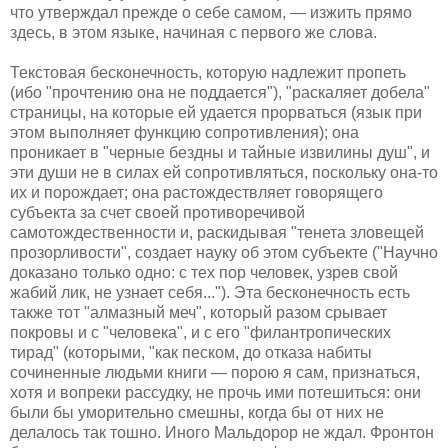
что утверждал прежде о себе самом, — изжить прямо
здесь, в этом языке, начиная с первого же слова.
Текстовая бесконечность, которую надлежит пропеть
(ибо "прочтению она не поддается"), "раскаляет добела"
страницы, на которые ей удается прорваться (язык при
этом выполняет функцию сопротивления); она
проникает в "черные бездны и тайные извилины душ", и
эти души не в силах ей сопротивляться, поскольку она-то
их и порождает; она растождествляет говорящего
субъекта за счет своей противоречивой
самотождественности и, раскидывая "тенета зловещей
прозорливости", создает науку об этом субъекте ("Научно
доказано только одно: с тех пор человек, узрев свой
жабий лик, не узнает себя..."). Эта бесконечность есть
также тот "алмазный меч", который разом срывает
покровы и с "человека", и с его "филантропических
тирад" (которыми, "как песком, до отказа набиты
сочиненные людьми книги — порою я сам, признаться,
хотя и вопреки рассудку, не прочь ими потешиться: они
были бы уморительно смешны, когда бы от них не
делалось так тошно. Иного Мальдорор не ждал. Фронтон