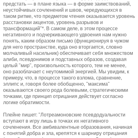
предстать — в плане языка — в форме заимствований,
неустойчивых сочленений и швов, чередующихся в
таком ритме, что предметом чтения оказывается уровень
расстановки акцентов, уровень разрывов и
трансформаций"*. В самом деле, в этом процессе
негативного и подчеркивающего удвоения нам нужно
понять, каким образом письмо (функционируя в чужом
для него пространстве, куда оно вторгается, словно
молчаливый насильник) обеспечивает себя множеством
алиби, псевдонимов и подставных образов, создавая
целый "мир", произвольность которого, тем не менее,
оно разоблачает с неутомимой энергией. Мы увидим, к
примеру, что, в процессе такого взлома, сравнение,
эллипс и, говоря более обобщенно, "максима"
оказываются своего рода болевыми, стратегическими
точками, где принцип отрицания действует согласно
логике обратимости.
Плейне пишет: "Лотреамоновские псевдодуальности
вступают в игру лишь в точках их негативного
сочленения. Все амбивалентные образования, начиная
с понятий добра и зла, крепятся к шарниру отрицания