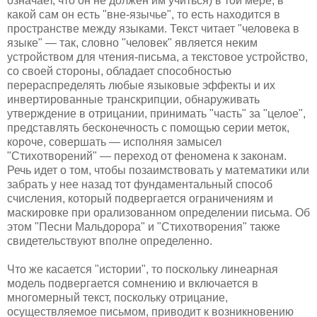
означает, что он не должен им учиться) в той мере, в
какой сам он есть "вне-язычье", то есть находится в
пространстве между языками. Текст читает "человека в
языке" — так, словно "человек" является неким
устройством для чтения-письма, а текстовое устройство,
со своей стороны, обладает способностью
перераспределять любые языковые эффекты и их
инвертированные транскрипции, обнаруживать
утверждение в отрицании, принимать "часть" за "целое",
представлять бесконечность с помощью серии меток,
короче, совершать — исполняя замысел
"Стихотворений" — переход от феномена к законам.
Речь идет о том, чтобы позаимствовать у математики или
забрать у нее назад тот фундаментальный способ
счисления, который подвергается ограничениям и
маскировке при орализованном определении письма. Об
этом "Песни Мальдорора" и "Стихотворения" также
свидетельствуют вполне определенно.
Что же касается "истории", то поскольку линеарная
модель подвергается сомнению и включается в
многомерный текст, поскольку отрицание,
осуществляемое письмом, приводит к возникновению