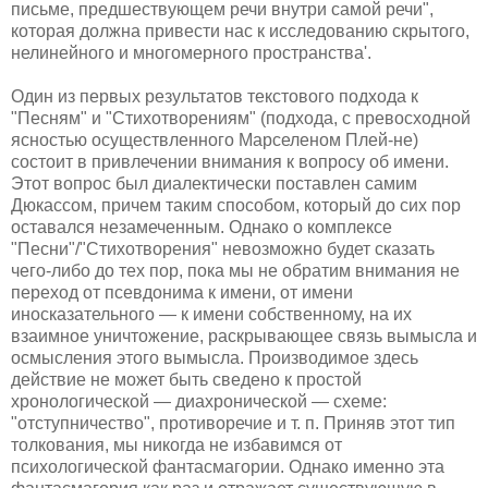
письме, предшествующем речи внутри самой речи",
которая должна привести нас к исследованию скрытого,
нелинейного и многомерного пространства'.
Один из первых результатов текстового подхода к
"Песням" и "Стихотворениям" (подхода, с превосходной
ясностью осуществленного Марселеном Плей-не)
состоит в привлечении внимания к вопросу об имени.
Этот вопрос был диалектически поставлен самим
Дюкассом, причем таким способом, который до сих пор
оставался незамеченным. Однако о комплексе
"Песни"/"Стихотворения" невозможно будет сказать
чего-либо до тех пор, пока мы не обратим внимания не
переход от псевдонима к имени, от имени
иносказательного — к имени собственному, на их
взаимное уничтожение, раскрывающее связь вымысла и
осмысления этого вымысла. Производимое здесь
действие не может быть сведено к простой
хронологической — диахронической — схеме:
"отступничество", противоречие и т. п. Приняв этот тип
толкования, мы никогда не избавимся от
психологической фантасмагории. Однако именно эта