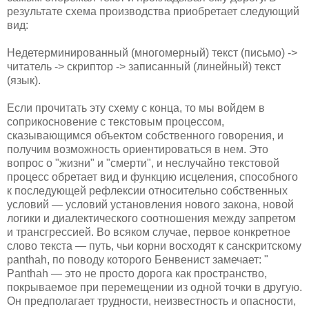
результате схема производства приобретает следующий
вид:
Недетерминированный (многомерный) текст (письмо) ->
читатель -> скриптор -> записанный (линейный) текст
(язык).
Если прочитать эту схему с конца, то мы войдем в
соприкосновение с текстовым процессом,
сказывающимся объектом собственного говорения, и
получим возможность ориентироваться в нем. Это
вопрос о "жизни" и "смерти", и неслучайно текстовой
процесс обретает вид и функцию исцеления, способного
к последующей рефлексии относительно собственных
условий — условий установления нового закона, новой
логики и диалектического соотношения между запретом
и трансгрессией. Во всяком случае, первое конкретное
слово текста — путь, чьи корни восходят к санскритскому
panthah, по поводу которого Бенвенист замечает: "
Panthah — это не просто дорога как пространство,
покрываемое при перемещении из одной точки в другую.
Он предполагает трудности, неизвестность и опасности,