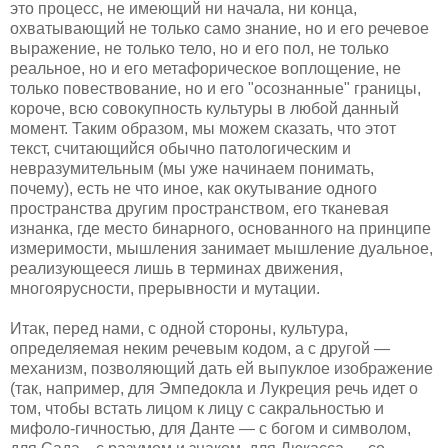
это процесс, не имеющий ни начала, ни конца,
охватывающий не только само знание, но и его речевое
выражение, не только тело, но и его пол, не только
реальное, но и его метафорическое воплощение, не
только повествование, но и его "осознанные" границы,
короче, всю совокупность культуры в любой данный
момент. Таким образом, мы можем сказать, что этот
текст, считающийся обычно патологическим и
невразумительным (мы уже начинаем понимать,
почему), есть не что иное, как окутывание одного
пространства другим пространством, его тканевая
изнанка, где место бинарного, основанного на принципе
измеримости, мышления занимает мышление дуальное,
реализующееся лишь в терминах движения,
многоярусности, прерывности и мутации.
Итак, перед нами, с одной стороны, культура,
определяемая неким речевым кодом, а с другой —
механизм, позволяющий дать ей выпуклое изображение
(так, например, для Эмпедокла и Лукреция речь идет о
том, чтобы встать лицом к лицу с сакральностью и
мифоло-гичностью, для Данте — с богом и символом,