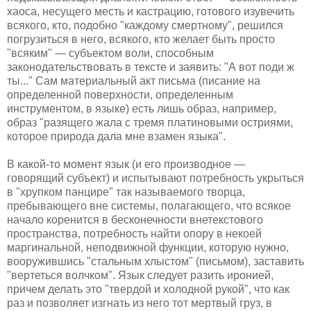
хаоса, несущего месть и кастрацию, готового изувечить
всякого, кто, подобно "каждому смертному", решился
погрузиться в него, всякого, кто желает быть просто
"всяким" — субъектом воли, способным
законодательствовать в тексте и заявить: "А вот поди ж
ты..." Сам материальный акт письма (писание на
определенной поверхности, определенным
инструментом, в языке) есть лишь образ, например,
образ "разящего жала с тремя платиновыми остриями,
которое природа дала мне взамен языка".
В какой-то момент язык (и его производное —
говорящий субъект) и испытывают потребность укрыться
в "хрупком панцире" так называемого творца,
пребывающего вне системы, полагающего, что всякое
начало коренится в бесконечности внетекстового
пространства, потребность найти опору в некоей
маргинальной, неподвижной функции, которую нужно,
вооружившись "стальным хлыстом" (письмом), заставить
"вертеться волчком". Язык следует разить иронией,
причем делать это "твердой и холодной рукой", что как
раз и позволяет изгнать из него тот мертвый груз, в