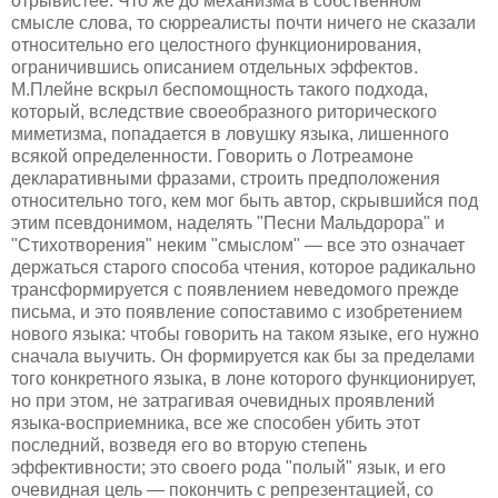
отрывистее. Что же до механизма в собственном
смысле слова, то сюрреалисты почти ничего не сказали
относительно его целостного функционирования,
ограничившись описанием отдельных эффектов.
М.Плейне вскрыл беспомощность такого подхода,
который, вследствие своеобразного риторического
миметизма, попадается в ловушку языка, лишенного
всякой определенности. Говорить о Лотреамоне
декларативными фразами, строить предположения
относительно того, кем мог быть автор, скрывшийся под
этим псевдонимом, наделять "Песни Мальдорора" и
"Стихотворения" неким "смыслом" — все это означает
держаться старого способа чтения, которое радикально
трансформируется с появлением неведомого прежде
письма, и это появление сопоставимо с изобретением
нового языка: чтобы говорить на таком языке, его нужно
сначала выучить. Он формируется как бы за пределами
того конкретного языка, в лоне которого функционирует,
но при этом, не затрагивая очевидных проявлений
языка-восприемника, все же способен убить этот
последний, возведя его во вторую степень
эффективности; это своего рода "полый" язык, и его
очевидная цель — покончить с репрезентацией, со