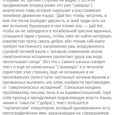
птицами, но третьей стороны не видно"), хотя их
продвижение вперед (ниже это уже "скворцы")
аналогично тому, которое нарушает и расстраивает
линейное движение языка: "Дай бог, чтобы читатель, в
ком эти песни разбудят дерзость, в чьей груди хоть на
миг вспыхнет бушующее в них пламя зла, — дай бог,
чтобы он не заблудился в погибельной трясине мрачных,
сочащихся ядом страниц, чтобы смог он найти неторную,
извилистую тропу сквозь дебри; ибо чтение сей книги
требует постоянного напряжения ума, вооруженного
суровой логикой вкупе с трезвым сомнением, иначе
смертоносные испарения пропитают душу, как вода
пропитывает сахар". Вот что с самого начала говорит
текст о еще не написанных "страницах" и о читателе-
скрипторе этих страниц, еще не возникших и не
проложивших своего пути, окутанных ночным мраком и
призванных вылечить зло злом, изобрести противоядие
от "смертноносных испарений". Связывая воедино
проблематику письма, пола и их взаимоотношений, торя
себе проход и преодолевая подавляющую власть языка,
линии и "смысла" ("добра"), текст пользуется
"героическим" оператором, который одновременно есть
пиктографическое имя, указывающее на совершаемую