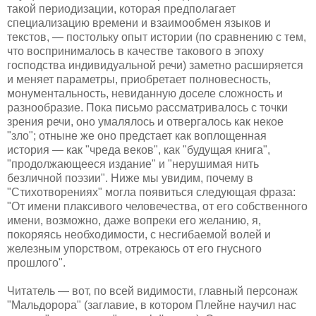
такой периодизации, которая предполагает
специализацию времени и взаимообмен языков и
текстов, — постольку опыт истории (по сравнению с тем,
что воспринималось в качестве такового в эпоху
господства индивидуальной речи) заметно расширяется
и меняет параметры, приобретает полновесность,
монументальность, невиданную доселе сложность и
разнообразие. Пока письмо рассматривалось с точки
зрения речи, оно умалялось и отвергалось как некое
"зло"; отныне же оно предстает как воплощенная
история — как "чреда веков", как "будущая книга",
"продолжающееся издание" и "нерушимая нить
безличной поэзии". Ниже мы увидим, почему в
"Стихотворениях" могла появиться следующая фраза:
"От имени плаксивого человечества, от его собственного
имени, возможно, даже вопреки его желанию, я,
покоряясь необходимости, с несгибаемой волей и
железным упорством, отрекаюсь от его гнусного
прошлого".
Читатель — вот, по всей видимости, главный персонаж
"Мальдорора" (заглавие, в котором Плейне научил нас