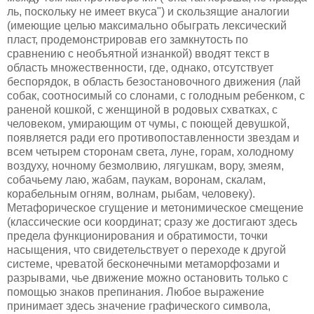
ль, поскольку не имеет вкуса") и скользящие аналогии
(имеющие целью максимально обыграть лексический
пласт, продемонстрировав его замкнутость по
сравнению с необъятной изнанкой) вводят текст в
область множественности, где, однако, отсутствует
беспорядок, в область безостановочного движения (лай
собак, соотносимый со слонами, с голодным ребенком, с
раненой кошкой, с женщиной в родовых схватках, с
человеком, умирающим от чумы, с поющей девушкой,
появляется ради его противопоставленности звездам и
всем четырем сторонам света, луне, горам, холодному
воздуху, ночному безмолвию, лягушкам, вору, змеям,
собачьему лаю, жабам, паукам, воронам, скалам,
корабельным огням, волнам, рыбам, человеку).
Метафорическое сгущение и метонимическое смещение
(классические оси координат; сразу же достигают здесь
предела функционирования и обратимости, точки
насыщения, что свидетельствует о переходе к другой
системе, чреватой бесконечными метаморфозами и
разрывами, чье движение можно остановить только с
помощью знаков препинания. Любое выражение
принимает здесь значение графического символа,