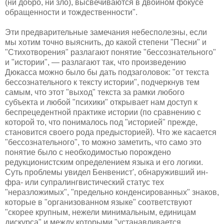
(ни добро, ни зло), высвечиваются в двойном фокусе
обращенности и тождественности".
Эти предварительные замечания небесполезны, если
мы хотим точно выяснить, до какой степени "Песни" и
"Стихотворения" разлагают понятие "бессознательного"
и "истории", — разлагают так, что произведению
Дюкасса можно было бы дать подзаголовок: "от текста
бессознательного к тексту истории", подчеркнув тем
самым, что этот "выход" текста за рамки любого
субъекта и любой "психики" открывает нам доступ к
беспрецедентной практике истории (по сравнению с
которой то, что понималось под "историей" прежде,
становится своего рода предысторией). Что же касается
"бессознательного", то можно заметить, что само это
понятие было с необходимостью порождено
редукционистским определением языка и его логики.
Суть проблемы увидел Бенвенист', обнаруживший ин-
фра- или супралингвистический статус тех
"неразложимых", "предельно конденсированных" знаков,
которые в "организованном языке" соответствуют
"скорее крупным, нежели минимальным, единицам
дискурса" и между которыми "устанавливается