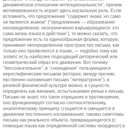
динамическое отношение интенциональности", причем
мотивированность играет здесь каузальную роль. Если
вспомнить, что предложение "содержит знаки, но само
не является знаком" ("предложение — образование
неопределенное, неограниченно варьирующееся; это
сама жизнь языка в действии"), то можно сказать, что
предложение есть та единообразная форма, которую
принимает неопределенное пространство письма, как
только оно проявляется в языке, — подобно тому как
эллипс есть наиболее подходящий риторический или
геометрический образ его движения. Вот почему
"бессознательное", в "сновидении" пользующееся
иероглифическим письмом (которое, между прочим,
явственно напоминает письмо "литературное"), в
речевой фонической культуре можно, в сущности,
определить как желание, испытываемое речью к письму.
Письмо не знает, что такое отрицание и противоречие,
оно функционирует согласно соотносительному,
аналогическому принципу, сгущается и смещается в
движении постоянного изглаживания; таковы симптомы
письма как реального объекта, превращающегося (с
помощью языка как определенной системы координат) в