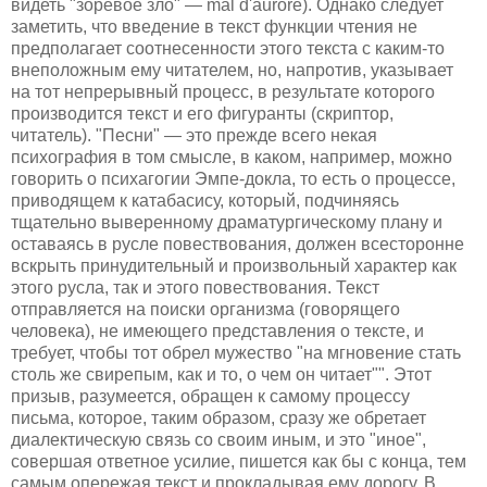
видеть "зоревое зло" — mal d'aurore). Однако следует
заметить, что введение в текст функции чтения не
предполагает соотнесенности этого текста с каким-то
внеположным ему читателем, но, напротив, указывает
на тот непрерывный процесс, в результате которого
производится текст и его фигуранты (скриптор,
читатель). "Песни" — это прежде всего некая
психография в том смысле, в каком, например, можно
говорить о психагогии Эмпе-докла, то есть о процессе,
приводящем к катабасису, который, подчиняясь
тщательно выверенному драматургическому плану и
оставаясь в русле повествования, должен всесторонне
вскрыть принудительный и произвольный характер как
этого русла, так и этого повествования. Текст
отправляется на поиски организма (говорящего
человека), не имеющего представления о тексте, и
требует, чтобы тот обрел мужество "на мгновение стать
столь же свирепым, как и то, о чем он читает"". Этот
призыв, разумеется, обращен к самому процессу
письма, которое, таким образом, сразу же обретает
диалектическую связь со своим иным, и это "иное",
совершая ответное усилие, пишется как бы с конца, тем
самым опережая текст и прокладывая ему дорогу. В