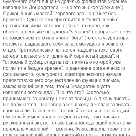
бумажного святилища из дряхлых фолиантов украшен
изваянием Добродетели, — но это зыбкое убежище").
Прикрывшись маской "зоревого зла", он "бьет без
промаха". Однако ему приходится вступить в бой с
противописьмом, которое есть не что иное, как
обожествленный язык, когда "человек" воображает себя
порождением того или иного "бога" (то есть узурпатора-
нетекста, выдающего себя за всемогущего и вечного
отца). Противописьмо пытается наделить текстового
актера плотью: это и "длинный сернистый шрам", и
"огромный рубец, след пытки, память о которой уже
поглотила бездна времен", и давление органического
(социального, культурного, доисторического) начала,
препятствующего осуществлению функции письма,
заключающийся в том, чтобы "квадратные уста
извергали потоки яда". "Но что это? Как только
принимаюсь за работу, немеют пальцы. А я хочу писать...
Не получается... Но говорю же, я хочу, я желаю записать
свои мысли. Таков естественный закон, и я, как каждый
смертный, имею право следовать ему". Акт письма —
рискованный акт, не только высвобождающий весь сонм
природных явлений — молнии, бурю, ливень, гром, но и
подсказывающий диалектический ответ — возможность