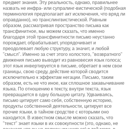
предмет знания. Эту реальность, однако, правильнее
назвать не инфра- или супралинг-вистической (подобная
терминология предполагает акт исключения, что вряд ли
оправданно), но транслингвистической. Равным
образом, рассматривая пространство письма как
трансфинитное, мы можем сказать, что именно
благодаря этой трансфинитности письмо неустанно
порождает, обрабатывает, упорядочивает и
преодолевает любую структуру, а значит, и любой
"смысл". Именно за счет этого холостого, "возвратного"
движения письмо выводит из равновесия язык голоса;
этот язык инвертируется в письме, обретает в нем свои
границы, свою среду, действие которой сводится
исключительно к эффектам негации. Письмо, таким
образом, есть не что иное, как сплошное закавычивание
языка. По отношению к тексту, внутри текста, язык
превращается в одну большую цитату. Удваиваясь,
письмо цитирует само себя, собственную историю,
продукты собственной деятельности, цитирует все
прочие языки, в тайном сродстве с которыми оно
находится. В известном смысле можно сказать, что
"текст" знает языки в их совокупности (это, однако, не