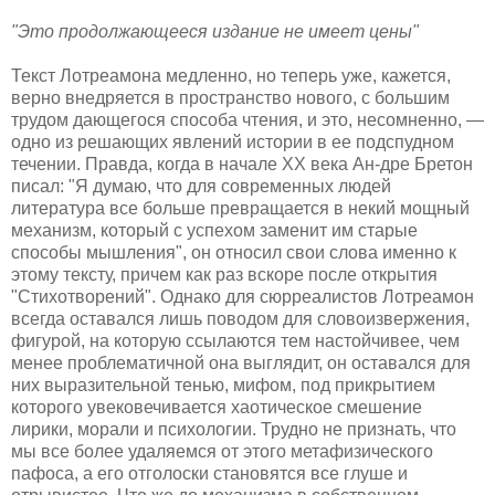
"Это продолжающееся издание не имеет цены"
Текст Лотреамона медленно, но теперь уже, кажется,
верно внедряется в пространство нового, с большим
трудом дающегося способа чтения, и это, несомненно, —
одно из решающих явлений истории в ее подспудном
течении. Правда, когда в начале XX века Ан-дре Бретон
писал: "Я думаю, что для современных людей
литература все больше превращается в некий мощный
механизм, который с успехом заменит им старые
способы мышления", он относил свои слова именно к
этому тексту, причем как раз вскоре после открытия
"Стихотворений". Однако для сюрреалистов Лотреамон
всегда оставался лишь поводом для словоизвержения,
фигурой, на которую ссылаются тем настойчивее, чем
менее проблематичной она выглядит, он оставался для
них выразительной тенью, мифом, под прикрытием
которого увековечивается хаотическое смешение
лирики, морали и психологии. Трудно не признать, что
мы все более удаляемся от этого метафизического
пафоса, а его отголоски становятся все глуше и