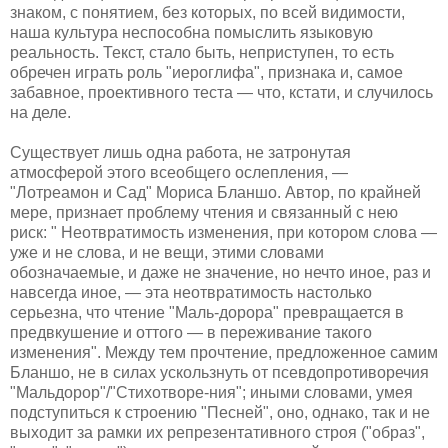
знаком, с понятием, без которых, по всей видимости,
наша культура неспособна помыслить языковую
реальность. Текст, стало быть, неприступен, то есть
обречен играть роль "иероглифа", признака и, самое
забавное, проективного теста — что, кстати, и случилось
на деле.
Существует лишь одна работа, не затронутая
атмосферой этого всеобщего ослепления, —
"Лотреамон и Сад" Мориса Бланшо. Автор, по крайней
мере, признает проблему чтения и связанный с нею
риск: " Неотвратимость изменения, при котором слова —
уже и не слова, и не вещи, этими словами
обозначаемые, и даже не значение, но нечто иное, раз и
навсегда иное, — эта неотвратимость настолько
серьезна, что чтение "Маль-дорора" превращается в
предвкушение и оттого — в переживание такого
изменения". Между тем прочтение, предложенное самим
Бланшо, не в силах ускользнуть от псевдопротиворечия
"Мальдорор"/"Стихотворе-ния"; иными словами, умея
подступиться к строению "Песней", оно, однако, так и не
выходит за рамки их репрезентативного строя ("образ",