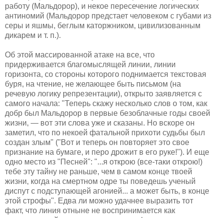
работу (Мальдорор), и некое пересечение логических
антиномий (Мальдорор предстает человеком с губами из
серы и яшмы, беглым каторжником, цивилизованным
дикарем и т. п.).
Об этой массированной атаке на все, что
придерживается благомыслящей линии, линии
горизонта, со стороны которого поднимается текстовая
буря, на чтение, не желающее быть письмом (на
речевую логику репрезентации), открыто заявляется с
самого начала: "Теперь скажу несколько слов о том, как
добр был Мальдорор в первые безоблачные годы своей
жизни, — вот эти слова уже и сказаны. Но вскоре он
заметил, что по некоей фатальной прихоти судьбы был
создан злым" ("Вот и теперь он повторяет это свое
признание на бумаге, и перо дрожит в его руке!"). И еще
одно место из "Песней": "...я открою (все-таки открою!)
тебе эту тайну не раньше, чем в самом конце твоей
жизни, когда на смертном одре ты поведешь ученый
диспут с подступающей агонией... а может быть, в конце
этой строфы". Едва ли можно удачнее выразить тот
факт, что линия отныне не воспринимается как