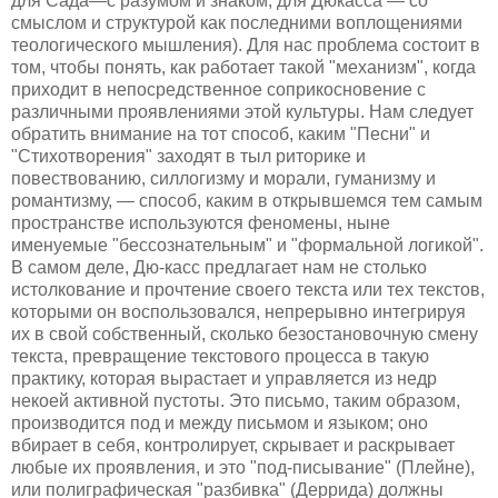
для Сада—с разумом и знаком, для Дюкасса — со
смыслом и структурой как последними воплощениями
теологического мышления). Для нас проблема состоит в
том, чтобы понять, как работает такой "механизм", когда
приходит в непосредственное соприкосновение с
различными проявлениями этой культуры. Нам следует
обратить внимание на тот способ, каким "Песни" и
"Стихотворения" заходят в тыл риторике и
повествованию, силлогизму и морали, гуманизму и
романтизму, — способ, каким в открывшемся тем самым
пространстве используются феномены, ныне
именуемые "бессознательным" и "формальной логикой".
В самом деле, Дю-касс предлагает нам не столько
истолкование и прочтение своего текста или тех текстов,
которыми он воспользовался, непрерывно интегрируя
их в свой собственный, сколько безостановочную смену
текста, превращение текстового процесса в такую
практику, которая вырастает и управляется из недр
некоей активной пустоты. Это письмо, таким образом,
производится под и между письмом и языком; оно
вбирает в себя, контролирует, скрывает и раскрывает
любые их проявления, и это "под-писывание" (Плейне),
или полиграфическая "разбивка" (Деррида) должны