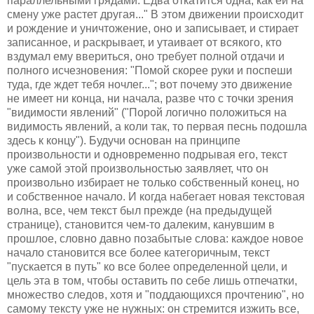
параллельными грядами. Едва откатится одна, как ей на
смену уже растет другая..." В этом движении происходит
и рождение и уничтожение, оно и записывает, и стирает
записанное, и раскрывает, и утаивает от всякого, кто
вздумал ему ввериться, оно требует полной отдачи и
полного исчезновения: "Помой скорее руки и поспеши
туда, где ждет тебя ночлег..."; вот почему это движение
не имеет ни конца, ни начала, разве что с точки зрения
"видимости явлений" ("Порой логично положиться на
видимость явлений, а коли так, то первая песнь подошла
здесь к концу"). Будучи основан на принципе
произвольности и одновременно подрывая его, текст
уже самой этой произвольностью заявляет, что он
произвольно избирает не только собственный конец, но
и собственное начало. И когда набегает новая текстовая
волна, все, чем текст был прежде (на предыдущей
странице), становится чем-то далеким, канувшим в
прошлое, словно давно позабытые слова: каждое новое
начало становится все более категоричным, текст
"пускается в путь" ко все более определенной цели, и
цель эта в том, чтобы оставить по себе лишь отпечатки,
множество следов, хотя и "поддающихся прочтению", но
самому тексту уже не нужных: он стремится изжить все,