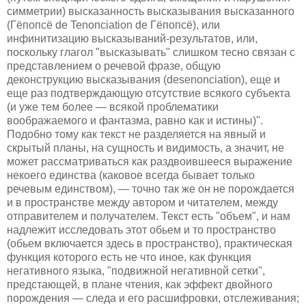
симметрии) высказанность высказывания высказанного
(Гёпопсё de Tenonciation de Гёпопсё), или
инфинитизацию высказываний-результатов, или,
поскольку глагол "высказывать" слишком тесно связан с
представлением о речевой фразе, общую
деконструкцию высказывания (desenonciation), еще и
еще раз подтверждающую отсутствие всякого субъекта
(и уже тем более — всякой проблематики
воображаемого и фантазма, равно как и истины)''.
Подобно тому как текст не разделяется на явный и
скрытый планы, на сущность и видимость, а значит, не
может рассматриваться как раздвоившееся выражение
некоего единства (каковое всегда бывает только
речевым единством), — точно так же он не порождается
и в пространстве между автором и читателем, между
отправителем и получателем. Текст есть "объем", и нам
надлежит исследовать этот обьем и то пространство
(обьем включается здесь в пространство), практическая
функция которого есть не что иное, как функция
негативного языка, "подвижной негативной сетки",
предстающей, в плане чтения, как эффект двойного
порождения — следа и его расшифровки, отслеживания;