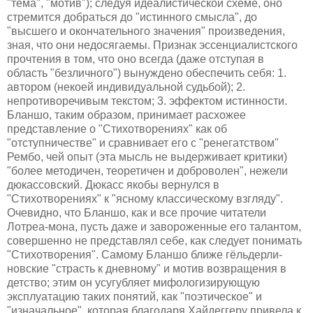
"тема", "мотив"); следуя идеалистической схеме, оно
стремится добраться до "истинного смысла", до
"высшего и окончательного значения" произведения,
зная, что они недосягаемы. Признак эссенциалистского
прочтения в том, что оно всегда (даже отступая в
область "безличного") вынуждено обеспечить себя: 1.
автором (некоей индивидуальной судьбой); 2.
непротиворечивым текстом; 3. эффектом истинности.
Бланшо, таким образом, принимает расхожее
представление о "Стихотворениях" как об
"отступничестве" и сравнивает его с "ренегатством"
Рембо, чей опыт (эта мысль не выдерживает критики)
"более методичен, теоретичен и доброволен", нежели
дюкассовский. Дюкасс якобы вернулся в
"Стихотворениях" к "ясному классическому взгляду".
Очевидно, что Бланшо, как и все прочие читатели
Лотреа-мона, пусть даже и завороженные его талантом,
совершенно не представлял себе, как следует понимать
"Стихотворения". Самому Бланшо ближе гёльдерли-
новские "страсть к дневному" и мотив возвращения в
детство; этим он усугубляет мифологизирующую
эксплуатацию таких понятий, как "поэтическое" и
"изначальное", которая благодаря Хайдеггеру привела к