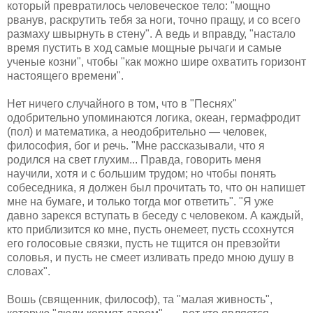
который превратилось человеческое тело: "мощно
рванув, раскрутить тебя за ноги, точно пращу, и со всего
размаху швырнуть в стену". А ведь и вправду, "настало
время пустить в ход самые мощные рычаги и самые
ученые козни", чтобы "как можно шире охватить горизонт
настоящего времени".
Нет ничего случайного в том, что в "Песнях"
одобрительно упоминаются логика, океан, гермафродит
(пол) и математика, а неодобрительно — человек,
философия, бог и речь. "Мне рассказывали, что я
родился на свет глухим... Правда, говорить меня
научили, хотя и с большим трудом; но чтобы понять
собеседника, я должен был прочитать то, что он напишет
мне на бумаге, и только тогда мог ответить". "Я уже
давно зарекся вступать в беседу с человеком. А каждый,
кто приблизится ко мне, пусть онемеет, пусть ссохнутся
его голосовые связки, пусть не тщится он превзойти
соловья, и пусть не смеет изливать предо мною душу в
словах".
Вошь (священник, философ), та "малая живность",