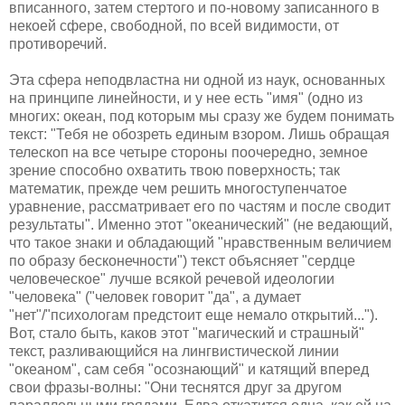
вписанного, затем стертого и по-новому записанного в
некоей сфере, свободной, по всей видимости, от
противоречий.
Эта сфера неподвластна ни одной из наук, основанных
на принципе линейности, и у нее есть "имя" (одно из
многих: океан, под которым мы сразу же будем понимать
текст: "Тебя не обозреть единым взором. Лишь обращая
телескоп на все четыре стороны поочередно, земное
зрение способно охватить твою поверхность; так
математик, прежде чем решить многоступенчатое
уравнение, рассматривает его по частям и после сводит
результаты". Именно этот "океанический" (не ведающий,
что такое знаки и обладающий "нравственным величием
по образу бесконечности") текст объясняет "сердце
человеческое" лучше всякой речевой идеологии
"человека" ("человек говорит "да", а думает
"нет"/"психологам предстоит еще немало открытий...").
Вот, стало быть, каков этот "магический и страшный"
текст, разливающийся на лингвистической линии
"океаном", сам себя "осознающий" и катящий вперед
свои фразы-волны: "Они теснятся друг за другом