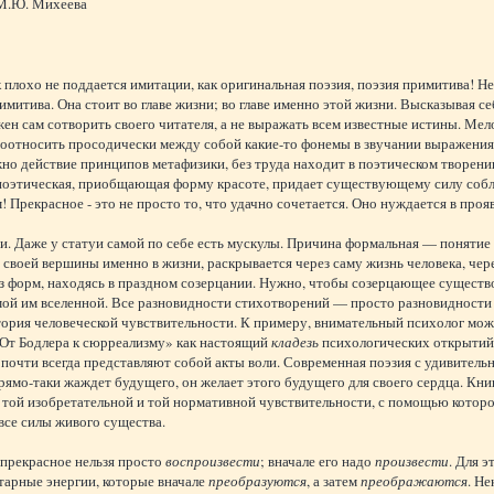
М.Ю. Михеева
 плохо не поддается имитации, как оригинальная поэзия, поэзия примитива! Не
имитива. Она стоит во главе жизни; во главе именно этой жизни. Высказывая се
ен сам сотворить своего читателя, а не выражать всем известные истины. Мело
соотносить просодически между собой какие-то фонемы в звучании выражения.
но действие принципов метафизики, без труда находит в поэтическом творени
оэтическая, приобщающая форму красоте, придает существующему силу соблаз
! Прекрасное - это не просто то, что удачно сочетается. Оно нуждается в проя
и. Даже у статуи самой по себе есть мускулы. Причина формальная — понятие
 своей вершины именно в жизни, раскрывается через саму жизнь человека, чер
з форм, находясь в праздном созерцании. Нужно, чтобы созерцающее существ
ой им вселенной. Все разновидности стихотворений — просто разновидности 
тория человеческой чувствительности. К примеру, внимательный психолог мо
«От Бодлера к сюрреализму» как настоящий
кладезь
психологических открытий.
почти всегда представляют собой акты воли. Современная поэзия с удивитель
рямо-таки жаждет будущего, он желает этого будущего для своего сердца. Кн
той изобретательной и той нормативной чувствительности, с помощью которо
все силы живого существа.
 прекрасное нельзя просто
воспроизвести
; вначале его надо
произвести
. Для э
тарные энергии, которые вначале
преобразуются
, а затем
преображаются
. Н