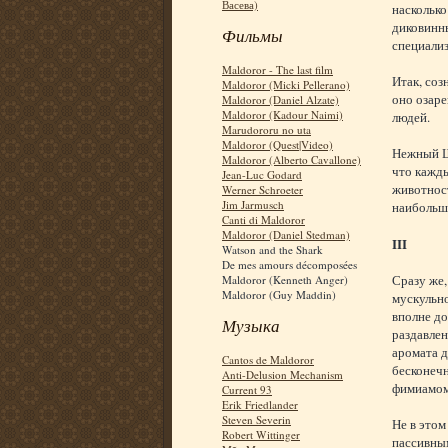
Васева)
насколько
диковинны
Фильмы
специализ
Maldoror - The last film
Итак, соз
Maldoror (Micki Pellerano)
оно озаре
Maldoror (Daniel Alzate)
Maldoror (Kadour Naimi)
людей.
Marudororu no uta
Maldoror (Quest|Video)
Нежный Ша
Maldoror (Alberto Cavallone)
что кажды
Jean-Luc Godard
животност
Werner Schroeter
Jim Jarmusch
наибольше
Canti di Maldoror
Maldoror (Daniel Stedman)
III
Watson and the Shark
De mes amours décomposées
Сразу же
Maldoror (Kenneth Anger)
Maldoror (Guy Maddin)
мускульно
вполне д
Музыка
раздавлен
аромата д
Cantos de Maldoror
бесконечн
Anti-Delusion Mechanism
фимиамом
Current 93
Erik Friedlander
Steven Severin
Не в это
Robert Wittinger
пассивным