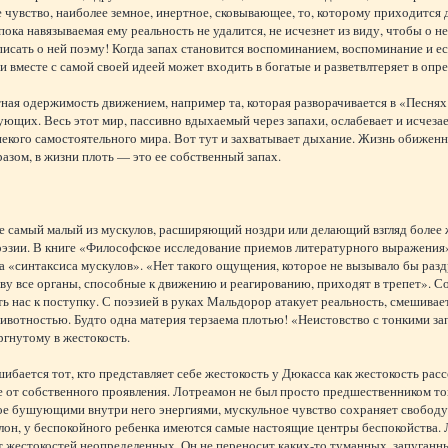
 чувство, наиболее земное, инертное, сковывающее, то, которому приходится д
пока навязываемая ему реальность не удалится, не исчезнет из виду, чтобы о 
исать о ней поэму! Когда запах становится воспоминанием, воспоминание и ест
и вместе с самой своей идеей может входить в богатые и разветвлтеряет в опр
ая одержимость движением, например та, которая разворачивается в «Песнях
ющих. Весь этот мир, пассивно вдыхаемый через запахи, ослабевает и исчезает
некого самостоятельного мира. Вот тут и захватывает дыхание. Жизнь обиженн
азом, в жизни плоть — это ее собственный запах.
е самый малый из мускулов, расширяющий ноздри или делающий взгляд более 
эзии. В книге «Философское исследование приемов литературного выражения»
а «синтаксиса мускулов». «Нет такого ощущения, которое не вызывало бы раз
ву все органы, способные к движению и реагированию, приходят в трепет». С
ь нас к поступку. С поэзией в руках Мальдорор атакует реальность, смешивае
ивотностью. Будто одна материя терзаема плотью! «Неистовство с тонкими з
ргнутому в жестокость.
ибается тот, кто представляет себе жестокость у Дюкасса как жестокость ра
 от собственного проявления. Лотреамон не был просто предшественником то
ое бушующими внутри него энергиями, мускульное чувство сохраняет свободу
он, у беспокойного ребенка имеются самые настоящие центры беспокойства. Л
 жестокостей неопределенных. Он не переносит каких-то туманных, запуганны