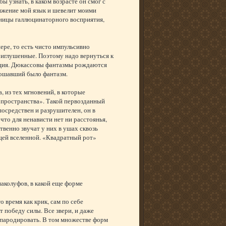
ы узнать, в каком возрасте он смог с
вижение мой язык и шевелит моими
раницы галлюцинаторного восприятия,
ере, то есть чисто импульсивно
приглушенные. Поэтому надо вернуться к
кация. Дюкассовы фантазмы рождаются
плошавший было фантазм.
, из тех мгновений, в которые
х пространства». Такой первозданный
посредствен и разрушителен, он в
что для ненависти нет ни расстоянья,
твенно звучат у них в ушах сквозь
ющей вселенной. «Квадратный рот»
аколуфов, в какой еще форме
 время как крик, сам по себе
победу силы. Все звери, и даже
пародировать. В том множестве форм