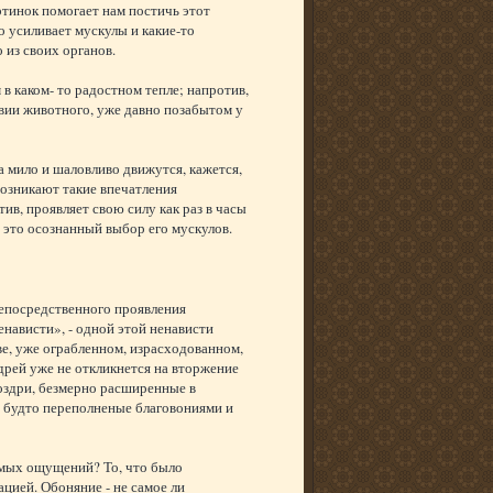
ртинок помогает нам постичь этот
о усиливает мускулы и какие-то
 из своих органов.
в каком- то радостном тепле; напротив,
твии животного, уже давно позабытом у
 мило и шаловливо движутся, кажется,
 возникают такие впечатления
ив, проявляет свою силу как раз в часы
 это осознанный выбор его мускулов.
епосредственного проявления
енависти», - одной этой ненависти
е, уже ограбленном, израсходованном,
дрей уже не откликнется на вторжение
оздри, безмерно расширенные в
е, будто переполненые благовониями и
емых ощущений? То, что было
цией. Обоняние - не самое ли