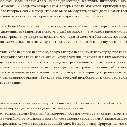
одилась. Если и в самом деле Изидор Дюкасс родился глухим, интересно было б
м сказать: «А ведь это говорю я сам. Теперь я понял: моя мысль приводит в д
это говорю я сам». И тогда его надо было бы слушать вплоть до той самой г
слышит, как сумерки разворачивают свои крылья из серого атласа...
ть «Песни Мальдорора», сопровождая их звуками в несколько нервической ман
 движения, то становится видно, что слабые голоса — это голоса намеренно 
нию крика, и тут придется признать, что первым словом и был вызов, прово
ощи
гикания
, или, во всяком случае, гиканием он заставляет воспрянуть свой о
нить себе нервную иерархию, следует всегда исходить из всемогущества крика
 издающее этот крик, верит, что он «будет услышан в самых дальних областя
цает физические законы, как первородный грех - законы морали. Такой крик не
е может как стрела донести ненависть до самого сердца противника. «Я верил, 
ческих законов, верил, что мои слова дошли до слуха терпящих крушение и явс
н разгневанного океана». Так крик человеческий приобщается к неистовству
вое звучание.
азом такой крик может определять синтаксис? Помимо всех употребляемых ан
е на мир существо может довести свое действие до
от вопрос решен «Песнями Мальдорора». Все артикулируется самим телом, в то
ируемый, но потрясающе простой и совершенно неповторимый, провозглашает 
 агрессивные, умеют издавать военный клич. Но любую силу Природы можно с