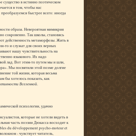
е существо в истинно поэтическом
чается в том, чтобы нас
 преобразуемся быстрее всего: иногда
ности образа. Невероятная мимикрия
но сокровенно. Так школы, становясь
ают действенность метаморфозы. Жить в
и-то и служат для своих верных
аивают нашу чувствительность на
твенно языкового. Их надо
вой лад. Вот этим-то путем мы и шли,
ра». Мы посвятили этой поэме долгие
нение той жизни, которая весьма
ам бы хотелось показать, как
ктивности Вселенной
.
амической психологии, удачно
нсуалистов, которые не хотели видеть в
ельная часть поэзии Дюкасса восходит к
bles du développement psycho-moteur et
а волокном - чувствует читатель,