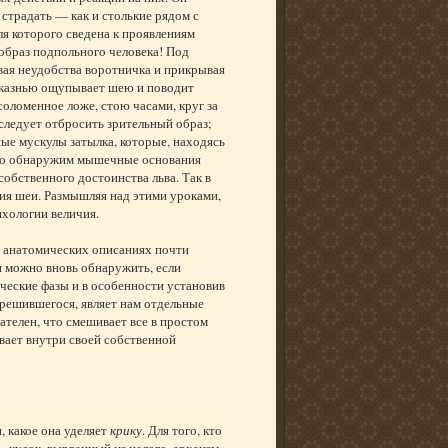
 страдать — как и столькие рядом с
ля которого сведена к проявлениям
 образ подпольного человека! Под
вая неудобства воротничка и прикрывая
 казнью ощупывает шею и поводит
 соломенное ложе, стою часами, круг за
 следует отбросить зрительный образ;
ные мускулы затылка, которые, находясь
осто обнаружим мышечные основания
собственного достоинства льва. Так в
я шеи. Размышляя над этими уроками,
ихологии величия.
е анатомических описаниях почти
и можно вновь обнаружить, если
ические фазы и в особенности установив
решившегося, являет нам отдельные
ателен, что смешивает все в простом
ывает внутри своей собственной
 какое она уделяет
крику
. Для того, кто
 кусок, вырванный из целого, архаизм.