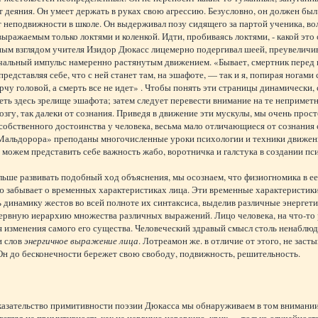
 деяния. Он умеет держать в руках свою агрессию. Безусловно, он должен был
 неподвижности в школе. Он выдерживал позу сидящего за партой ученика, во
выражаемым только локтями и коленкой. Идти, пробиваясь локтями, - какой это
ным взглядом учителя Изидор Дюкасс лицемерно подергивал шеей, преувеличи
ачальный импульс намеренно растянутым движением. «Бывает, смертник перед
представляя себе, что с ней станет там, на эшафоте, — так и я, попирая ногами
рчу головой, а смерть все не идет» . Чтобы понять эти страницы динамически,
еть здесь зрелище эшафота; затем следует перевести внимание на те непримет
озгу, так далеки от сознания. Приведя в движение эти мускулы, мы очень пр
собственного достоинства у человека, весьма мало отличающиеся от сознания 
Мальдорора» преподаны многочисленные уроки психологии и техники движени
можем представить себе важность жабо, воротничка и галстука в создании пс
льше развивать подобный ход объяснения, мы осознаем, что физиогномика в е
ю забывает о временных характеристиках лица. Эти временные характеристик
 динамику жестов во всей полноте их синтаксиса, выделив различные энергет
ервную иерархию множества различных выражений. Лицо человека, на что-то 
 изменения самого его существа. Человеческий здравый смысл столь ненаблюд
и слов
энергичное выражение лица
. Лотреамон же. в отличие от этого, не заст
Он до бесконечности бережет свою свободу, подвижность, решительность.
азательство примитивности поэзии Дюкасса мы обнаруживаем в том внимании,
взгляд на примитивность как на нервную иерархию, крик — только случайность,