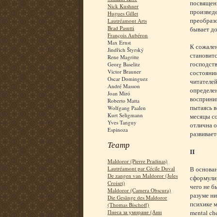
посвящены
Nick Kushner
произвед
Hugues Gillet
преобразо
Lautréamont Arts
Brad Pasutti
бывает д
François Aubéron
Max Ernst
К сожален
Jindřich Štyrský
становитс
Rene Magritte
господств
Georg Baselitz
Victor Brauner
состояни
Oscar Dominguez
читателей
André Masson
определен
Joan Miró
восприним
Roberto Matta
пытаясь в
Wolfgang Paalen
Kurt Seligmann
месяцы со
Yves Tanguy
отлична о
Espinoza
развивает
Театр
II
Maldoror (Pierre Pradinas)
Lautréamont par Cécile Duval
В основа
De zangen van Maldoror (Jules
сформулир
Croiset)
чего не б
Maldoror (Camera Obscura)
разуме ни
Die Gesänge des Maldoror
психике м
(Thomas Bischoff)
Пиеса за умиране (Ани
mental ch