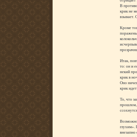
В противо
крик не м
взывает. 
Кроме тог
поражены 
колокольч
исчерпыва
прозрачн
Итак, пов
то: он и 
некий про
крик в но
Оно ничег
крик идет
То, что з
прошлом, 
ссохнутся
Возможно,
глухим».
внезапно 