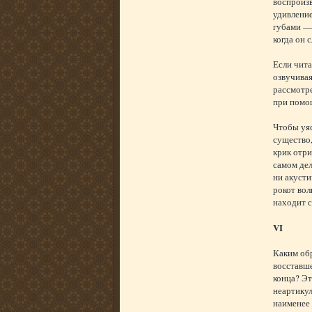
воспроизв
удивление
губами — 
когда он 
Если чита
озвучивая
рассмотре
при пом
Чтобы уяс
существо,
крик отри
самом дел
ни акусти
рокот вол
находит с
VI
Каким обр
восставше
конца? Эт
неартикул
наименее