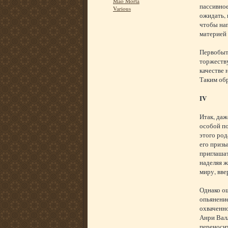
Mão Morta
пассивное
Various
ожидать, 
чтобы нап
материей 
Первобытн
торжеству
качестве 
Таким обр
IV
Итак, даж
особой по
этого род
его призы
приглашат
наделяя ж
миру, вве
Однако ош
опьянение
охваченн
Анри Валл
переносит