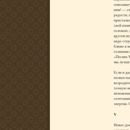
описывает
ним! — от
радости, 
присталь
свой изн
головою, 
кругом ве
надо стер
ближе к м
сознания 
«Песнях 
мы лучше 
Если и да
полность
возродить
точную н
мгновения
сочетани
энергии. 
V
Новое док
отрицает 