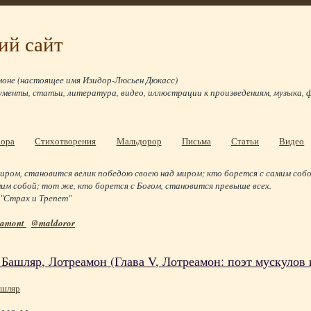
ий сайт
оне (настоящее имя Изидор-Люсьен Дюкасс)
ументы, статьи, литература, видео, иллюстрации к произведениям, музыка, 
рора
Стихотворения
Мальдорор
Письма
Статьи
Видео
иром, становится велик победою своею над миром; кто борется с самим собо
им собой; тот же, кто борется с Богом, становится превыше всех.
 "Страх и Трепет"
eamont
@maldoror
 Башляр, Лотреамон (Глава V, Лотреамон: поэт мускулов
ашляр