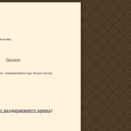
фильмы.
Проекты
ю, становится еще более велик
 и раздирающего крика)