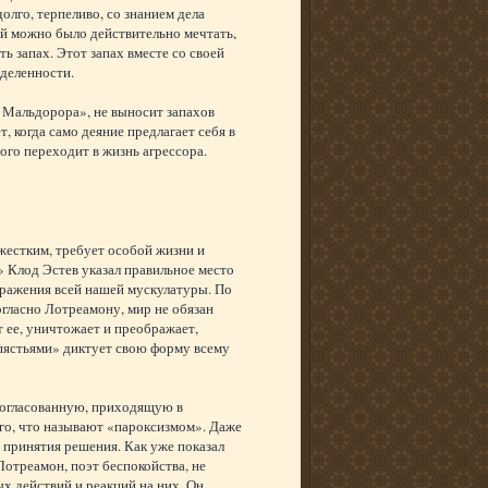
олго, терпеливо, со знанием дела
ней можно было действительно мечтать,
ь запах. Этот запах вместе со своей
еделенности.
 Мальдорора», не выносит запахов
, когда само деяние предлагает себя в
ого переходит в жизнь агрессора.
жестким, требует особой жизни и
 Клод Эстев указал правильное место
дражения всей нашей мускулатуры. По
огласно Лотреамону, мир не обязан
т ее, уничтожает и преображает,
апястьями» диктует свою форму всему
ссогласованную, приходящую в
го, что называют «пароксизмом». Даже
 принятия решения. Как уже показал
отреамон, поэт беспокойства, не
х действий и реакций на них. Он