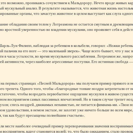
 это возможно, проникаясь сочувствием к Мальдорору. Нечто вроде живых ка
й мускульный анализ. В результате оказывается, что животная жизнь настольк
ированные органы, что зачастую животное в целом выступает как слуга одного
нание обладания своим телом у Лотреамона не остается смутным и дремлющим 
но яростной уверенностью во владении мускулами, оно проявляет себя в дейс
рль-Луи Филипп, наблюдая за ребенком в колыбели, говорил: «Ножки ребенка
й пальчик на его ноге — это маленький зверек». Чаще всего бывает, что у нас
и в часы усталости, во время мускульного расслабления. Лотреамон же, напрот
й активности, через наиболее агрессивные поступки. Его истинная свобода —
, на первых страницах «Песней Мальдорора» мы получаем пример прямого и н
го трепета. Одного того, чтобы «благородные тонкие ноздри затрепетали от н
остаточно, чтобы возродить первобытное ощущение мускулов в живом существ
ном восприятием самых пассивных впечатлений. Но в таком случае трепет ноз
ухов; спесь ноздрей, движимых ненавистью, не питается фимиама-ми. «Твои н
ом удовольствии, в немом экстазе, не захотят уже ничего больше во всем мир
, так как будут пресыщены полнейшим счастьем».
м ли месте наиболее очевидный пример переворачивания значения воспринима
 восприятием, вдруг становится волей; то, что было ожиданием, стало провока