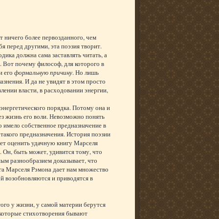
т ничего более первозданного, чем
бя перед другими, эта поэзия творит.
дика должна сама заставлять читать, а
 Вот почему философ, для которого в
и его
формальную причину
. Но лишь
нения. И да не увидят в этом просто
влении власти, в расходовании энергии,
 энергетического порядка. Потому она и
ез жизнь его воли. Невозможно понять
о имело собственное предназначение в
такого предназначения. История поэзии
жет оценить удачную книгу Марселя
 Он, быть может, удивится тому, что
ным разнообразием доказывает, что
ига Марселя Рэмона дает нам множество
й возобновляются и приводятся в
того у жизни, у самой материи берутся
екоторые стихотворения бывают