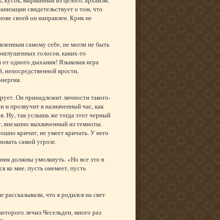
анизации свидетельствует о том, что
нове своей он направлен. Крик не
вленным самому себе, не могли не быть
риглушенных голосов, каких-то
я от одного дыхания! Языковая игра
й, непосредственной ярости,
энергия.
ирует. Он принадлежит личности такого-
ни и прозвучит в назначенный час, как
я. Ну, так услышь же тогда этот черный
, внезапно выхваченный из темноты.
тошно кричит, не умеет кричать. У него
вовать самой угрозе.
ния должны умолкнуть. «Но все это в
я ко мне, пусть онемеет, пусть
рассказывали, что я родился на свет
 которого лечил Чесельден, много раз