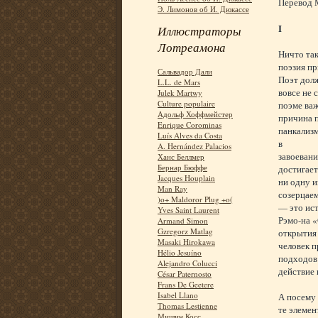
Перевод 
Э. Лимонов об И. Дюкассе
I
Иллюстраторы
Лотреамона
Ничто так
поэзия пр
Сальвадор Дали
Поэт долж
L.L. de Mars
вовсе не 
Julek Martwy
Culture populaire
поэме важ
Адольф Хоффмейстер
причина п
Enrique Corominas
панкализм
Luís Alves da Costa
в
A. Hernández Palacios
завоевани
Ханс Беллмер
Бернар Бюффе
достигает
Jacques Houplain
ни одну и
Man Ray
созерцаем
)o+ Maldoror Plug +o(
— это ис
Yves Saint Laurent
Рэмо-на 
Armand Simon
Gzregorz Matlag
открытия 
Masaki Hirokawa
человек п
Hélio Jesuíno
подходов 
Alejandro Colucci
действие 
César Paternosto
Frans De Geetere
Isabel Llano
А посему
Thomas Lestienne
те элемен
Мишин Косс