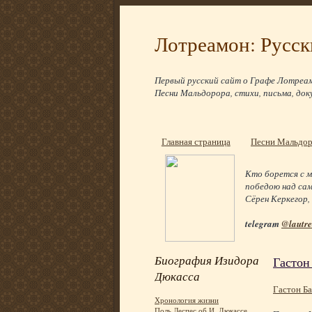
Лотреамон: Русск
Первый русский сайт о Графе Лотреам
Песни Мальдорора, стихи, письма, док
Главная страница
Песни Мальдо
Кто борется с м
победою над сам
Сёрен Керкегор,
telegram
@lautr
Биография Изидора
Гастон
Дюкасса
Гастон Б
Хронология жизни
Поль Леспес об И. Дюкассе