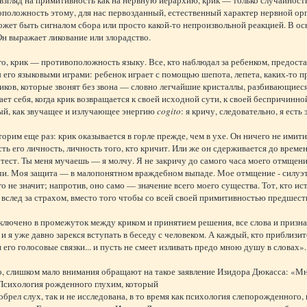
положность этому, для нас первозданный, естественный характер нервной орг
ожет быть сигналом сбора или просто какой-то непроизвольной реакцией. В ос
Он выражает ликование или злорадство.
о, крик — противоположность языку. Все, кто наблюдал за ребенком, предоста
его языковыми играми: ребенок играет с помощью шепота, лепета, каких-то п
иков, которые звонят без звона — словно легчайшие кристаллы, разбивающиес
ет себя, когда крик возвращается к своей исходной сути, к своей беспричинно
ый, как звучащее и излучающее энергию
cogito
: я кричу, следовательно, я есть 
торим еще раз: крик оказывается в горле прежде, чем в ухе. Он ничего не имит
есть его личность, личность того, кто кричит. Или же он сдерживается до време
тест. Ты меня мучаешь — я молчу. Я не закричу до самого часа моего отмщени
чи. Моя защита — в малопонятном враждебном выпаде. Мое отмщение - силуэт
о не значит; напротив, оно само — значение всего моего существа. Тот, кто ис
 вслед за страхом, вместо того чтобы со всей своей примитивностью предшест
аключено в промежуток между криком и принятием решения, все слова и призна
и я уже давно зарекся вступать в беседу с человеком. А каждый, кто приблизитс
 его голосовые связки... и пусть не смеет изливать предо мною душу в словах».
 слишком мало внимания обращают на такое заявление Изидора Дюкасса: «Мне 
 Психология рожденного глухим, который
обрел слух, так и не исследована, в то время как психология слепорожденного,