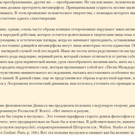
 преобразованию, другие же — преображению. Но так или иначе, человеческо
ении должно претерпеть метаморфозу. Принципиальная сущность поэзии заклю
вывать. В этом проявление человеческого творчества, с помощью которого мы
остаточно одного стихотворения.
ию, однако, очень часто образы излишне гетерономные нарушают закон актив
я пародией действия, которое остается целительным и творческим лишь пока о
ующими, и эстетические взгляды, когда их начинают преподавать, останавлив
и постоянно длящейся метаморфозы могут лишь некоторые поэты-одиночки. Он
 наглядной схемой этой последней. Иные же поэты непосредственности настр
ного рода индукцию, нервный ритм, который сильно отличается от ритма собс
ать как урок нервической жизни, урок своеобразного желания-жить, жить на с
озродить индуктивную силу, которая пронизывает собой все «Песни Мальдоро
чувственно-внимательного исследования, пытаясь восстановить особенное вол
т нашей. В данной главе, еще не представляя все образы в целостной картине, н
ся у Лотреамона поэтический динамизм, нам хотелось уточнить его принцип
а
ние феноменологии Дюкасса мы предлагаем положить следующую теорему дин
ованную Роэльсом (F. Roeis): «Нет ничего в разуме,
ыло бы сперва в мускулах». Это точная парафраза старого девиза философов-се
чего, чего предварительно не было бы в чувствах. В действительности, значит
ускулов (myopsychè), охарактеризованной Шторхом (см.: Wallon. Stades et trou
ez l'enfant. Paris, p. 166). Вот эта психика мускулов и оживает как бы волокно з